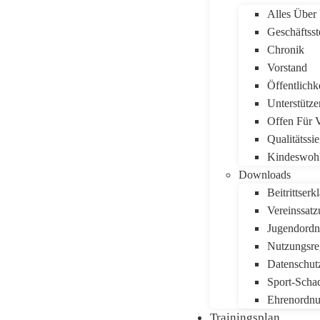
Alles Über
Geschäftsst
Chronik
Vorstand
Öffentlichke
Unterstütz
Offen Für V
Qualitätssie
Kindeswoh
Downloads
Beitrittserk
Vereinssat
Jugendord
Nutzungsre
Datenschut
Sport-Scha
Ehrenordn
Trainingsplan