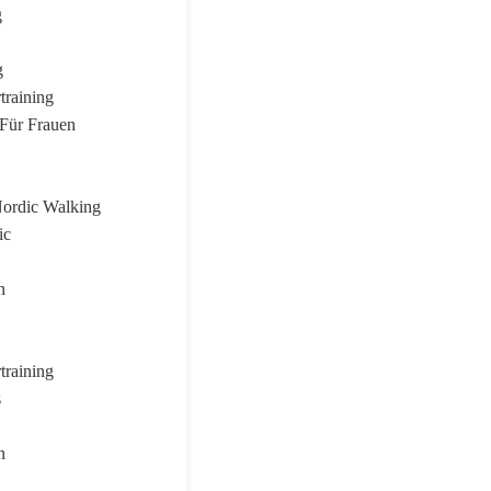
g
g
training
Für Frauen
Nordic Walking
ic
n
training
s
n