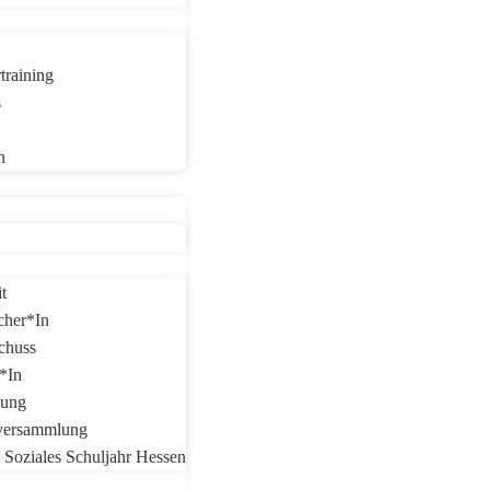
training
s
n
t
cher*in
chuss
*in
nung
versammlung
s Soziales Schuljahr Hessen