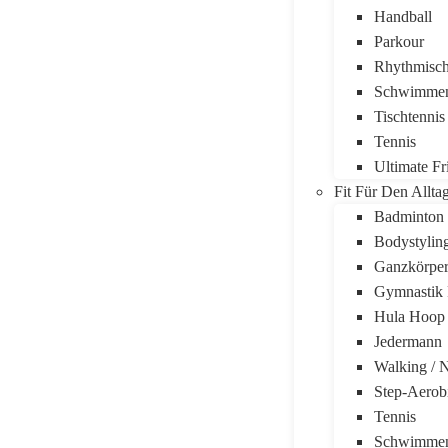
Handball
Parkour
Rhythmisch
Schwimme
Tischtennis
Tennis
Ultimate Fr
Fit Für Den Allta
Badminton
Bodystylin
Ganzkörper
Gymnastik 
Hula Hoop
Jedermann
Walking / 
Step-Aerob
Tennis
Schwimme