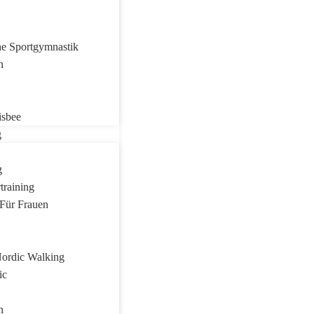
e Sportgymnastik
n
isbee
g
g
training
Für Frauen
Nordic Walking
ic
n