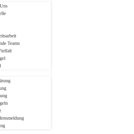
 Uns
elle
itsarbeit
ende Teams
ielfalt
gel
l
lärung
zung
nung
geln
z
densmeldung
ung