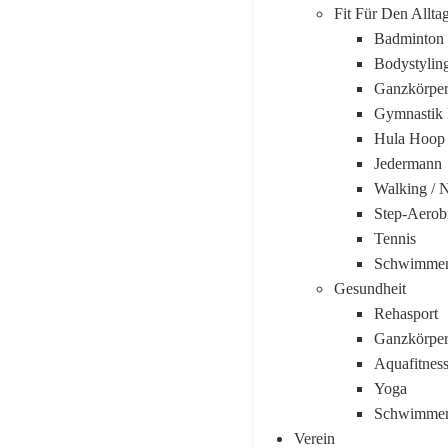
Fit Für Den Allta
Badminton
Bodystylin
Ganzkörper
Gymnastik 
Hula Hoop
Jedermann
Walking / 
Step-Aerob
Tennis
Schwimme
Gesundheit
Rehasport
Ganzkörper
Aquafitnes
Yoga
Schwimme
Verein